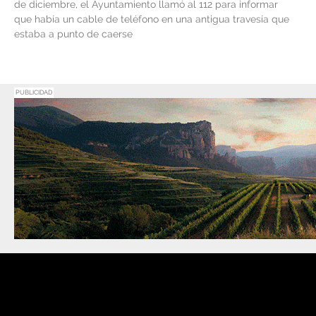
de diciembre, el Ayuntamiento llamó al 112 para informar
que había un cable de teléfono en una antigua travesía que
estaba a punto de caerse
PUBLICIDAD