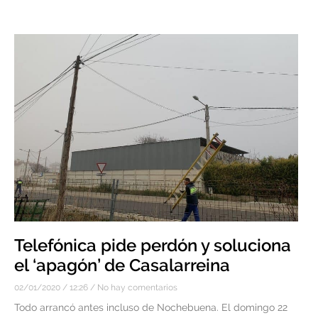
Telefónica pide perdón y soluciona
el ‘apagón’ de Casalarreina
02/01/2020
12:26
No hay comentarios
Todo arrancó antes incluso de Nochebuena. El domingo 22