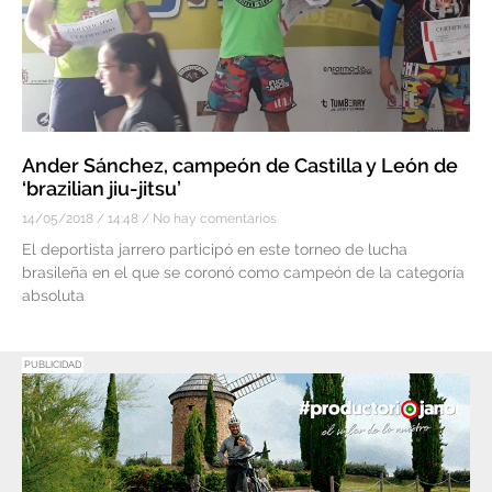
Ander Sánchez, campeón de Castilla y León de
‘brazilian jiu-jitsu’
14/05/2018
14:48
No hay comentarios
El deportista jarrero participó en este torneo de lucha
brasileña en el que se coronó como campeón de la categoría
absoluta
PUBLICIDAD