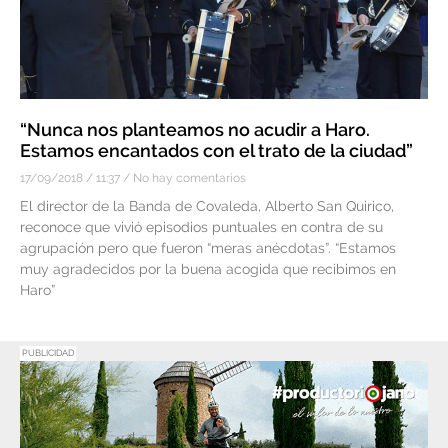
“Nunca nos planteamos no acudir a Haro.
Estamos encantados con el trato de la ciudad”
17/09/2018
11:37
No hay comentarios
El director de la Banda de Covaleda, Alberto San Quirico,
reconoce que vivió episodios puntuales en contra de su
agrupación pero que fueron “meras anécdotas”. “Estamos
muy agradecidos por la buena acogida que recibimos en
Haro”
PUBLICIDAD