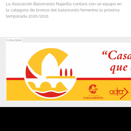
La Asociación Baloncesto Najerilla contará con un equipo en
la categoría de bronce del baloncesto femenino la próxima
temporada 2020/2021
PUBLICIDAD