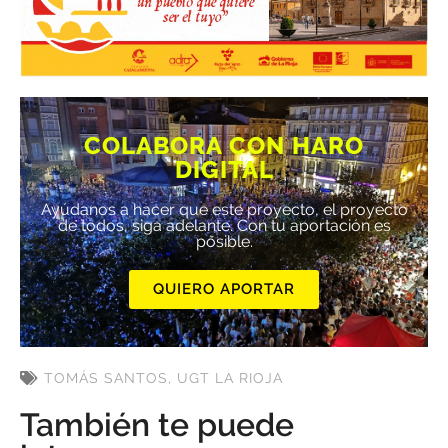
COLABORA CON HARO
DIGITAL
Ayúdanos a hacer que este proyecto, el proyecto
de todos, siga adelante. Con tu aportación es
posible.
QUIERO APORTAR
TOMÁS SANTOS
,
UGT LA RIOJA
También te puede