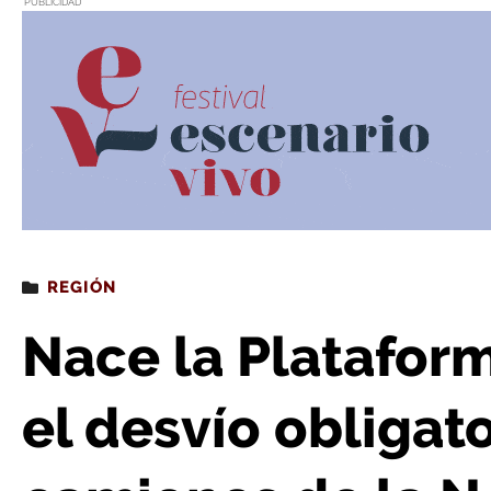
PUBLICIDAD
Estás leyendo
: Nace la Plataforma de Afectados por el desvío obliga
REGIÓN
Nace la Platafor
el desvío obligato