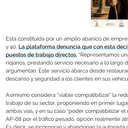
Está constituida por un amplio abanico de empres
y 40.
La plataforma denuncia que con esta deci
puestos de trabajo directos.
“Representamos una
riojanos, prestando servicio necesario a lo largo
argumentan. Este servicio abarca desde restaurac
descanso y seguridad a los clientes en sus vehícu
Asimismo considera “viable compatibilizar” la red
trabajo de su sector, proponiendo en primer lugar, 
ambas vías, y en su caso “poder compatibilizar el 
AP-68 por el tráfico pesado, opción realmente atra
Es decir, se incorporan y abandonan la autopista