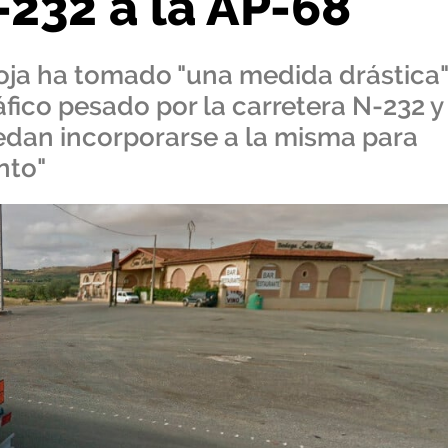
232 a la AP-68
oja ha tomado "una medida drástica"
áfico pesado por la carretera N-232 y
uedan incorporarse a la misma para
nto"