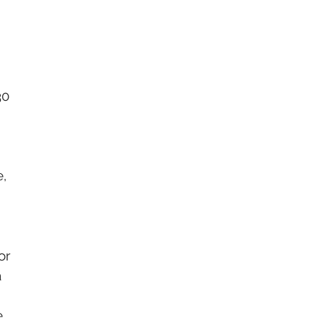
30
e,
or
a
e