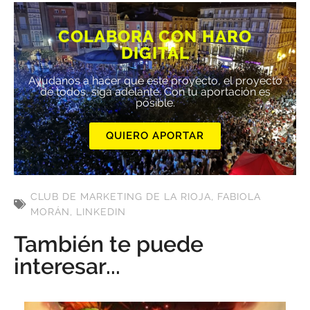
COLABORA CON HARO
DIGITAL
Ayúdanos a hacer que este proyecto, el proyecto
de todos, siga adelante. Con tu aportación es
posible.
QUIERO APORTAR
CLUB DE MARKETING DE LA RIOJA
,
FABIOLA
MORÁN
,
LINKEDIN
También te puede
interesar...