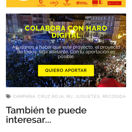
COLABORA CON HARO
DIGITAL
Ayúdanos a hacer que este proyecto, el proyecto
de todos, siga adelante. Con tu aportación es
posible.
QUIERO APORTAR
CAMPAÑA
,
CRUZ ROJA
,
IRJ
,
JUGUETES
,
RECOGIDA
También te puede
interesar...