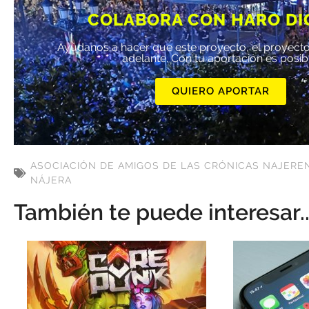
COLABORA CON HARO DI
Ayúdanos a hacer que este proyecto, el proyecto
adelante. Con tu aportación es posib
QUIERO APORTAR
ASOCIACIÓN DE AMIGOS DE LAS CRÓNICAS NAJERE
NÁJERA
También te puede interesar..