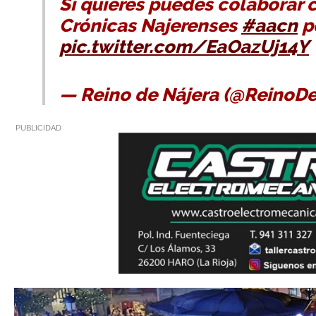
Si quieres puedes colaborar 
Crónicas Najerenses
#aacn
p
pic.twitter.com/EaOazUj14Y
— Reino de Nájera (@ReinoD
PUBLICIDAD