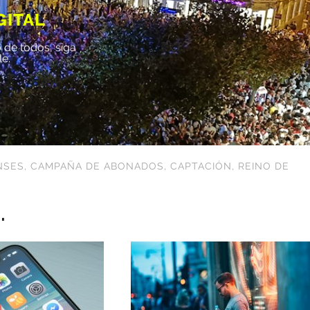
GITAL
 de todos, siga
le.
NSES
,
CAMPAÑA DE ABONADOS
,
CAPTACIÓN
,
REINO DE
.