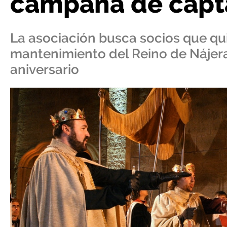
campaña de capta
La asociación busca socios que qui
mantenimiento del Reino de Nájer
aniversario