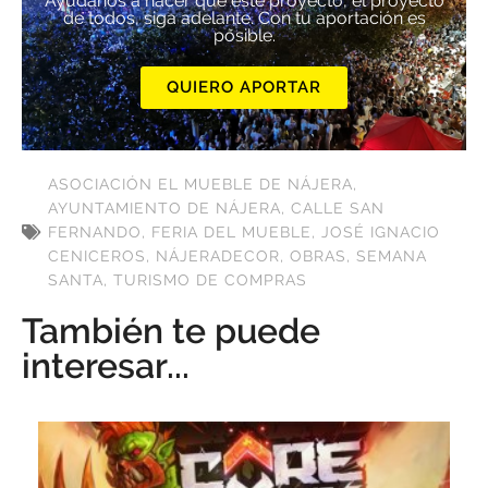
Ayúdanos a hacer que este proyecto, el proyecto
de todos, siga adelante. Con tu aportación es
posible.
QUIERO APORTAR
ASOCIACIÓN EL MUEBLE DE NÁJERA
,
AYUNTAMIENTO DE NÁJERA
,
CALLE SAN
FERNANDO
,
FERIA DEL MUEBLE
,
JOSÉ IGNACIO
CENICEROS
,
NÁJERADECOR
,
OBRAS
,
SEMANA
SANTA
,
TURISMO DE COMPRAS
También te puede
interesar...