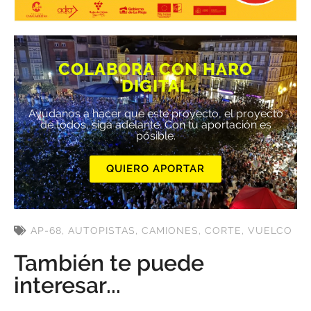
COLABORA CON HARO
DIGITAL
Ayúdanos a hacer que este proyecto, el proyecto
de todos, siga adelante. Con tu aportación es
posible.
QUIERO APORTAR
AP-68
,
AUTOPISTAS
,
CAMIONES
,
CORTE
,
VUELCO
También te puede
interesar...