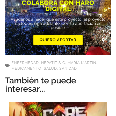
COLABORA CON HARO
DIGITAL
Ayúdanos a hacer que este proyecto, el proyecto
de todos, siga adelante. Con tu aportación es
posible.
QUIERO APORTAR
ENFERMEDAD
,
HEPATITIS C
,
MARÍA MARTÍN
,
MEDICAMENTO
,
SALUD
,
SANIDAD
También te puede
interesar...