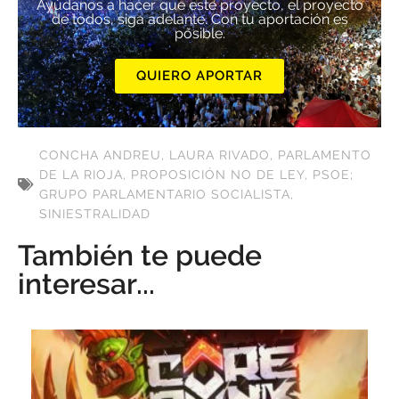
Ayúdanos a hacer que este proyecto, el proyecto
de todos, siga adelante. Con tu aportación es
posible.
QUIERO APORTAR
CONCHA ANDREU
,
LAURA RIVADO
,
PARLAMENTO
DE LA RIOJA
,
PROPOSICIÓN NO DE LEY
,
PSOE;
GRUPO PARLAMENTARIO SOCIALISTA
,
SINIESTRALIDAD
También te puede
interesar...