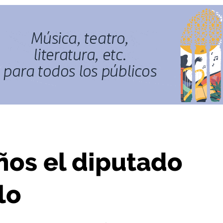
 jarrero Félix Vadillo
años el diputado
lo