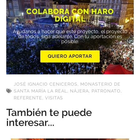
COLABORA CON HARO
DIGITAL
Ayúdanos a hacer que este proyecto, el proyecto
de todos, siga adelante. Con tu aportación es
posible.
QUIERO APORTAR
JOSÉ IGNACIO CENICEROS
,
MONASTERIO DE
SANTA MARÍA LA REAL
,
NÁJERA
,
PATRONATO
,
REFERENTE
,
VISITAS
También te puede
interesar...