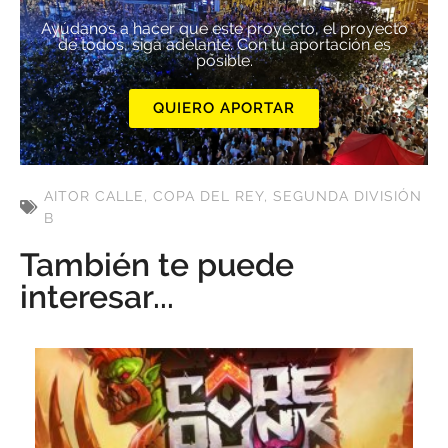
Ayúdanos a hacer que este proyecto, el proyecto
de todos, siga adelante. Con tu aportación es
posible.
QUIERO APORTAR
AITOR CALLE
,
COPA DEL REY
,
SEGUNDA DIVISIÓN
B
También te puede
interesar...