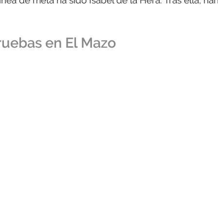
nea de meta ha sido Isabel de la Hera. Tras ella, ha
pruebas en El Mazo