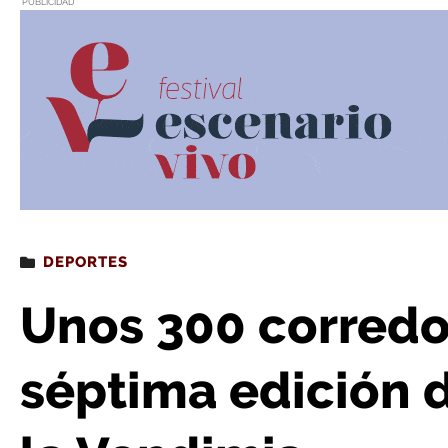
PUBLICIDAD
Estás leyendo
: Unos 300 corredores disputan la séptima ed
DEPORTES
Unos 300 corredo
séptima edición d