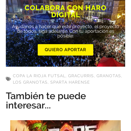
COLABORA CON HARO
DIGITAL
Ayúdanos a hacer que este proyecto, el proyecto
de todos, siga adelante. Con tu aportación es
posible.
QUIERO APORTAR
COPA LA RIOJA FUTSAL
,
GRACURRIS
,
GRANOTAS
,
LOS GRANOTAS
,
SPARTA HARENSE
También te puede
interesar...