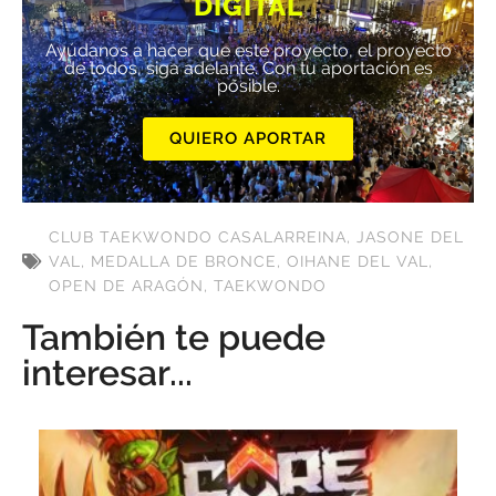
DIGITAL
Ayúdanos a hacer que este proyecto, el proyecto
de todos, siga adelante. Con tu aportación es
posible.
QUIERO APORTAR
CLUB TAEKWONDO CASALARREINA
,
JASONE DEL
VAL
,
MEDALLA DE BRONCE
,
OIHANE DEL VAL
,
OPEN DE ARAGÓN
,
TAEKWONDO
También te puede
interesar...