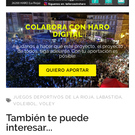
COLABORA CON HARO
DIGITAL
Ayúdanos a hacer que este proyecto, el proyecto
de todos, siga adelante. Con tu aportación es
posible.
QUIERO APORTAR
JUEGOS DEPORTIVOS DE LA RIOJA
,
LABASTIDA
,
VOLEIBOL
,
VOLEY
También te puede
interesar...