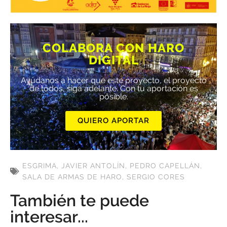
COLABORA CON HARO
DIGITAL
Ayúdanos a hacer que este proyecto, el proyecto
de todos, siga adelante. Con tu aportación es
posible.
QUIERO APORTAR
ESGRIMA
,
JAVIER ANTOLÍN
,
PEDRO CAPELLÁN
,
SALA DE ARMAS DE HARO
,
SERGIO CORES
También te puede
interesar...