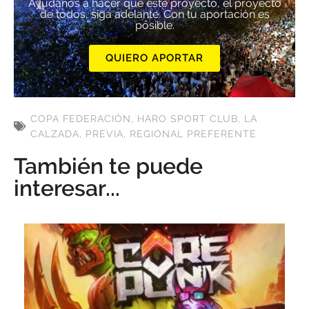
Ayúdanos a hacer que este proyecto, el proyecto
de todos, siga adelante. Con tu aportación es
posible.
QUIERO APORTAR
COPA FEDERACIÓN
,
HARO SPORT CLUB
,
LA
CALZADA
,
PREVIA
,
REGIONAL PREFERENTE
También te puede
interesar...