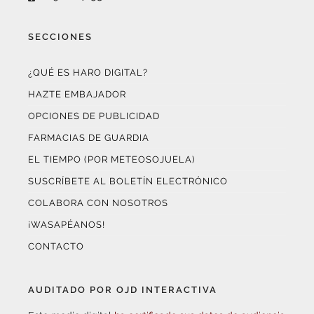
SECCIONES
¿QUÉ ES HARO DIGITAL?
HAZTE EMBAJADOR
OPCIONES DE PUBLICIDAD
FARMACIAS DE GUARDIA
EL TIEMPO (POR METEOSOJUELA)
SUSCRÍBETE AL BOLETÍN ELECTRÓNICO
COLABORA CON NOSOTROS
¡WASAPÉANOS!
CONTACTO
AUDITADO POR OJD INTERACTIVA
Este medio digital
ha certificado sus datos de audiencia
a través de
OJD Interactiva
con el apoyo del
Gobierno