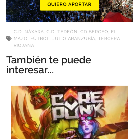
QUIERO APORTAR
C.D. NÁXARA
,
C.D. TEDEÓN
,
CD BERCEO
,
EL
MAZO
,
FÚTBOL
,
JULIO ARANZUBÍA
,
TERCERA
RIOJANA
También te puede
interesar...