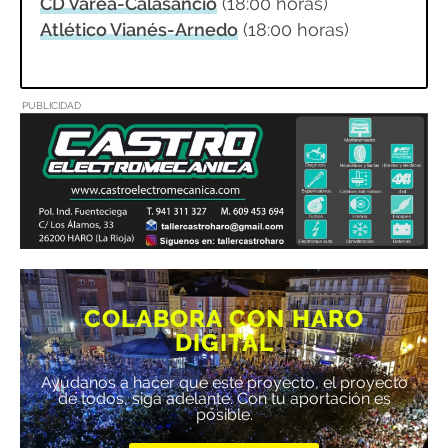
CD Varea-Calasancio
(18:00 horas)
Atlético Vianés-Arnedo
(18:00 horas)
PUBLICIDAD
COLABORA CON HARO
DIGITAL
Ayúdanos a hacer que este proyecto, el proyecto
de todos, siga adelante. Con tu aportación es
posible.