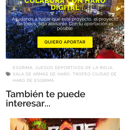
COLABORA CON HARO
DIGITAL
Ayúdanos a hacer que este proyecto, el proyecto
de todos, siga adelante. Con tu aportación es
posible.
QUIERO APORTAR
ESGRIMA
,
JUEGOS DEPORTIVOS DE LA RIOJA
,
SALA DE ARMAS DE HARO
,
TROFEO CIUDAD DE
HARO DE ESGRIMA
También te puede
interesar...