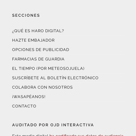
SECCIONES
¿QUÉ ES HARO DIGITAL?
HAZTE EMBAJADOR
OPCIONES DE PUBLICIDAD
FARMACIAS DE GUARDIA
EL TIEMPO (POR METEOSOJUELA)
SUSCRÍBETE AL BOLETÍN ELECTRÓNICO
COLABORA CON NOSOTROS
¡WASAPÉANOS!
CONTACTO
AUDITADO POR OJD INTERACTIVA
Este medio digital
ha certificado sus datos de audiencia
a través de
OJD Interactiva
con el apoyo del
Gobierno