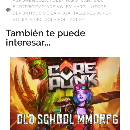
AGROMENDOZA VOLEY HARO
,
CANTERA
,
ELECTRICIDAD ADE VOLEY HARO
,
JUEGOS
DEPORTIVOS DE LA RIOJA
,
TALLERES JUPER
VOLEY HARO
,
VOLEIBOL
,
VOLEY
También te puede
interesar...