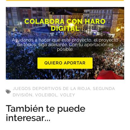
COLABORA CON HARO
DIGITAL
Ayúdanos a hacer que este proyecto, el proyecto
de todos, siga adelante. Con tu aportación es
posible.
QUIERO APORTAR
JUEGOS DEPORTIVOS DE LA RIOJA
,
SEGUNDA
DIVISIÓN
,
VOLEIBOL
,
VOLEY
También te puede
interesar...