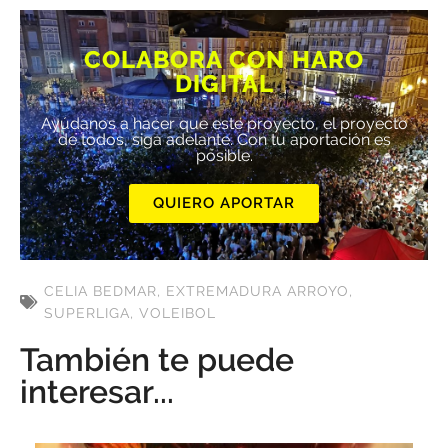
COLABORA CON HARO
DIGITAL
Ayúdanos a hacer que este proyecto, el proyecto
de todos, siga adelante. Con tu aportación es
posible.
QUIERO APORTAR
CELIA BEDMAR
,
EXTREMADURA ARROYO
,
SUPERLIGA
,
VOLEIBOL
También te puede
interesar...