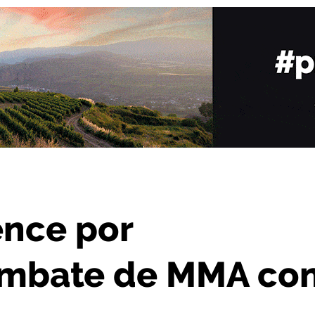
combate de MMA con Cristian Fieraru
ence por
combate de MMA co