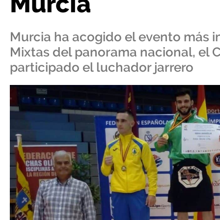
Murcia
Murcia ha acogido el evento más i
Mixtas del panorama nacional, el
participado el luchador jarrero