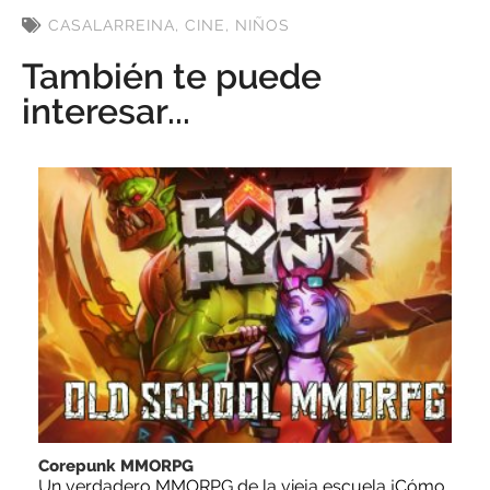
CASALARREINA
,
CINE
,
NIÑOS
También te puede
interesar...
Corepunk MMORPG
Un verdadero MMORPG de la vieja escuela ¡Cómo