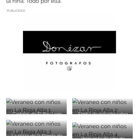
la niña. Todo por ella.
PUBLICIDAD
Carteles de El Rey León
Simba de peluche sobre
sobre la taquilla del cine
silla de juguete y moto de
en Santo Domingo | Foto:
infante al fondo | Foto:
Unai Maraña
Unai Maraña
La plaza de la Florida de
Propuesta de cine de