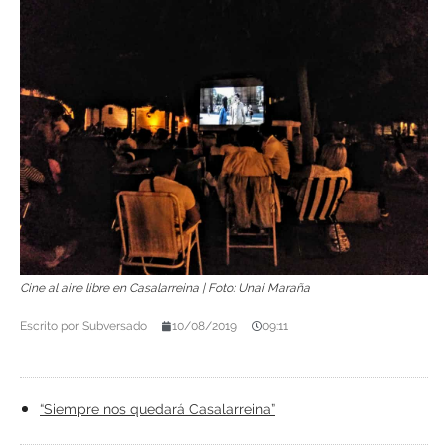
Cine al aire libre en Casalarreina | Foto: Unai Maraña
Escrito por
Subversado
10/08/2019
09:11
“Siempre nos quedará Casalarreina”