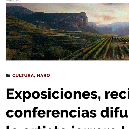
PUBLICIDAD
Estás leyendo
: Exposiciones, recitales y conferencias difundirán l
CULTURA
,
HARO
Exposiciones, reci
conferencias difu