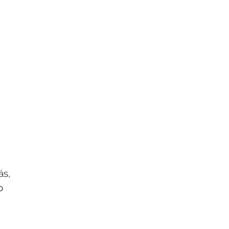
ás,
o