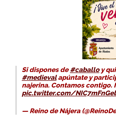
Si dispones de
#caballo
y qui
#medieval
apúntate y particip
najerina. Contamos contigo. 
pic.twitter.com/NIC7mFnGel
— Reino de Nájera (@ReinoD