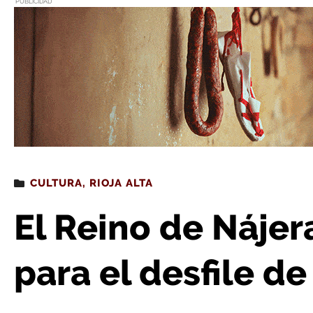
PUBLICIDAD
Estás leyendo
: El Reino de Nájera necesita caball
CULTURA
,
RIOJA ALTA
El Reino de Nájer
para el desfile de