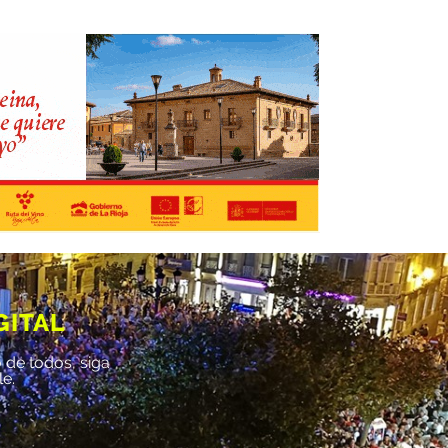
GITAL
 de todos, siga
le.