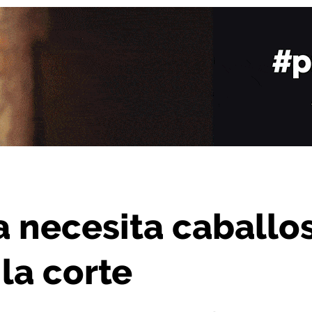
os para el desfile de la corte
a necesita caballo
 la corte