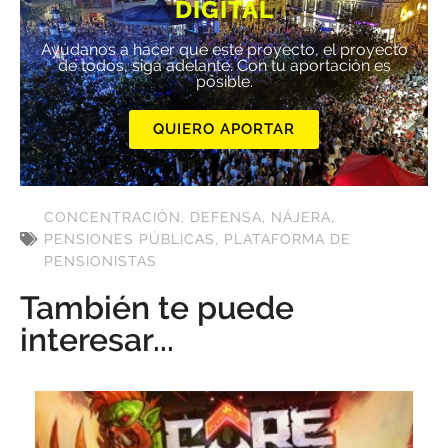
DIGITAL
Ayúdanos a hacer que este proyecto, el proyecto
de todos, siga adelante. Con tu aportación es
posible.
QUIERO APORTAR
CONCENTRACIÓN
,
DEFENSA
,
NÁJERA
,
PENSIONES PÚBLICAS
,
PLATAFORMA DE
PENSIONISTAS
También te puede
interesar...