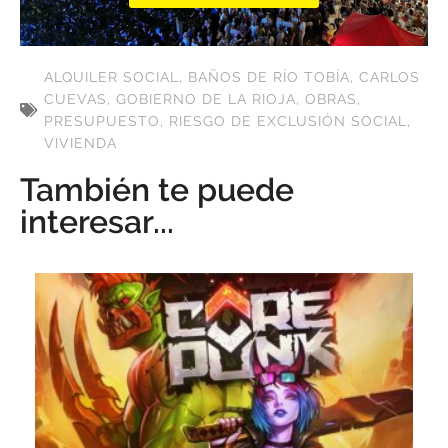
ALQUILER SOCIAL
,
BAÑOS DE RÍO TOBÍA
,
CARLOS
CUEVAS
,
GOBIERNO DE LA RIOJA
,
OBRAS
,
PRESUPUESTO
,
RIESGO DE EXCLUSIÓN SOCIAL
,
VIVIENDA
También te puede
interesar...