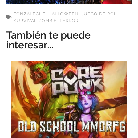
FONZALECHE
,
HALLOWEEN
,
JUEGO DE ROL
,
SURVIVAL ZOMBIE
,
TERROR
También te puede
interesar...