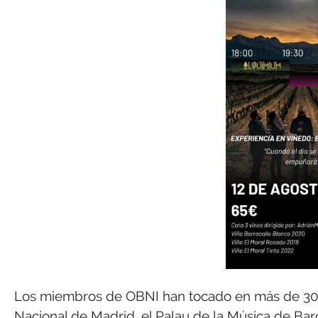
Los miembros de OBNI han tocado en más de 30 pa
Nacional de Madrid, el Palau de la Música de Barc