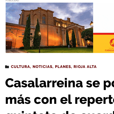
PUBLICIDAD
Estás leyendo
: Casalarreina se pone barroca un año más con el rep
CULTURA
,
NOTICIAS
,
PLANES
,
RIOJA ALTA
Casalarreina se 
más con el repert