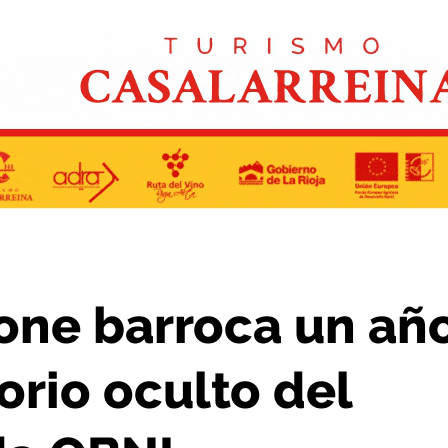
ertorio oculto del quinteto de cuerda OBNI
pone barroca un añ
orio oculto del