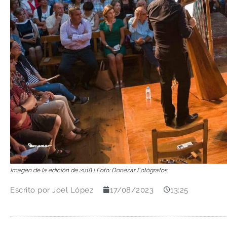
Imagen de la edición de 2018 | Foto: Donézar Fotógrafos
Escrito por
Jöel López
17/08/2023
13:25