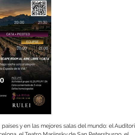
íses y en las mejores salas del mundo: el Auditor
elona, el Teatro Mariinsky de San Petersburgo, el