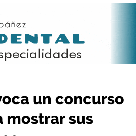
ía para mostrar sus rincones más bellos
voca un concurso
a mostrar sus