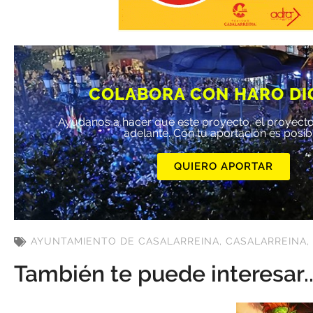
COLABORA CON HARO DI
Ayúdanos a hacer que este proyecto, el proyecto
adelante. Con tu aportación es posib
QUIERO APORTAR
AYUNTAMIENTO DE CASALARREINA
,
CASALARREINA
,
También te puede interesar..