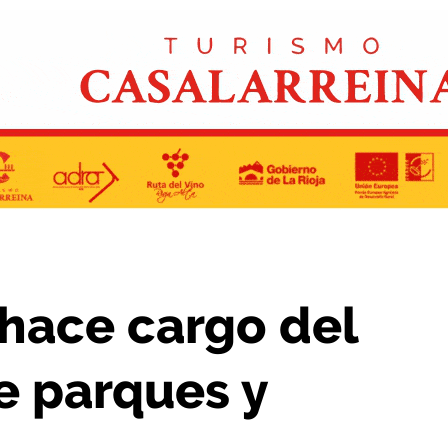
miento de parques y jardines de Haro
 hace cargo del
e parques y