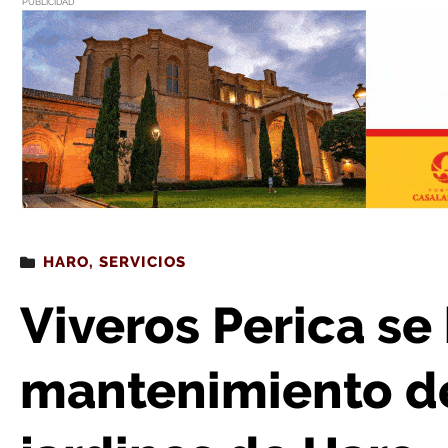
PUBLICIDAD
Estás leyendo
: Viveros Perica se hace cargo del manteni
HARO
,
SERVICIOS
Viveros Perica se
mantenimiento d