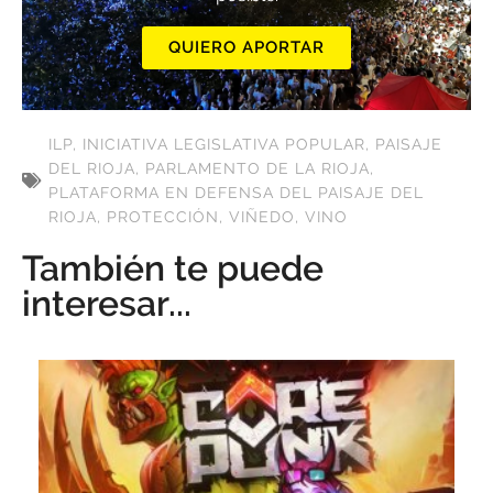
QUIERO APORTAR
ILP
,
INICIATIVA LEGISLATIVA POPULAR
,
PAISAJE
DEL RIOJA
,
PARLAMENTO DE LA RIOJA
,
PLATAFORMA EN DEFENSA DEL PAISAJE DEL
RIOJA
,
PROTECCIÓN
,
VIÑEDO
,
VINO
También te puede
interesar...