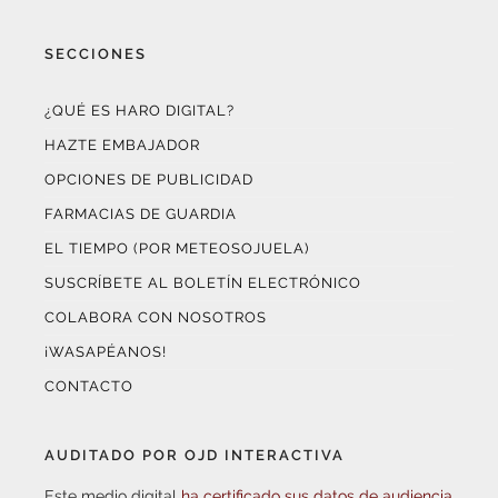
SECCIONES
¿QUÉ ES HARO DIGITAL?
HAZTE EMBAJADOR
OPCIONES DE PUBLICIDAD
FARMACIAS DE GUARDIA
EL TIEMPO (POR METEOSOJUELA)
SUSCRÍBETE AL BOLETÍN ELECTRÓNICO
COLABORA CON NOSOTROS
¡WASAPÉANOS!
CONTACTO
AUDITADO POR OJD INTERACTIVA
Este medio digital
ha certificado sus datos de audiencia
a través de
OJD Interactiva
con el apoyo del
Gobierno