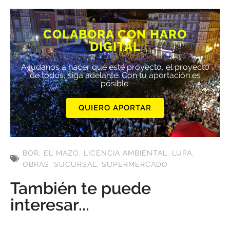
COLABORA CON HARO
DIGITAL
Ayúdanos a hacer que este proyecto, el proyecto
de todos, siga adelante. Con tu aportación es
posible.
QUIERO APORTAR
BOR
,
EL MAZO
,
LICENCIA AMBIENTAL
,
LUPA
,
OBRAS
,
SUCURSAL
,
SUPERMERCADO
También te puede
interesar...