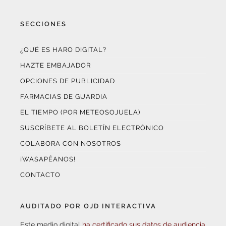
¿QUÉ ES HARO DIGITAL?
HAZTE EMBAJADOR
OPCIONES DE PUBLICIDAD
FARMACIAS DE GUARDIA
EL TIEMPO (POR METEOSOJUELA)
SUSCRÍBETE AL BOLETÍN ELECTRÓNICO
COLABORA CON NOSOTROS
¡WASAPÉANOS!
CONTACTO
AUDITADO POR OJD INTERACTIVA
Este medio digital
ha certificado sus datos de audiencia
a través de
OJD Interactiva
con el apoyo del
Gobierno
de La Rioja.