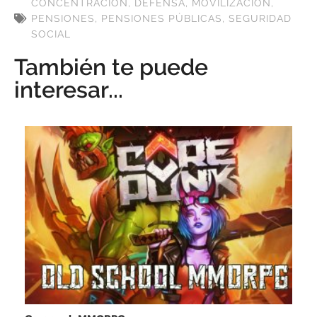
CONCENTRACIÓN
,
DEFENSA
,
MOVILIZACIÓN
,
PENSIONES
,
PENSIONES PÚBLICAS
,
SEGURIDAD
SOCIAL
También te puede
interesar...