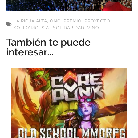
LA RIOJA ALTA
,
ONG
,
PREMIO
,
PROYECTO
SOLIDARIO
,
S.A.
,
SOLIDARIDAD
,
VINO
También te puede
interesar...