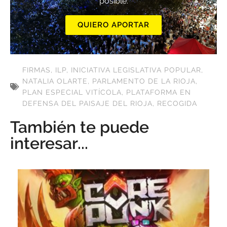
posible.
QUIERO APORTAR
FIRMAS
,
ILP
,
INICIATIVA LEGISLATIVA POPULAR
,
NATALIA OLARTE
,
PARLAMENTO DE LA RIOJA
,
PLAN ESPECIAL VITÍCOLA
,
PLATAFORMA EN
DEFENSA DEL PAISAJE DEL RIOJA
,
RECOGIDA
También te puede
interesar...