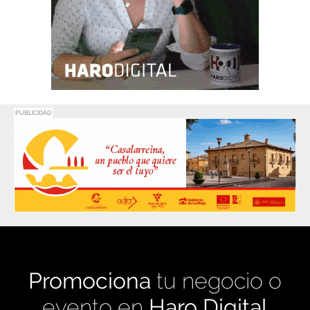
PUBLICIDAD
Promociona
tu negocio o
evento en
Haro Digital