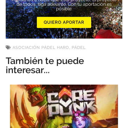
de todos, siga adelante. Con tu aportación es
posible.
QUIERO APORTAR
ASOCIACIÓN PÁDEL HARO
,
PÁDEL
También te puede
interesar...