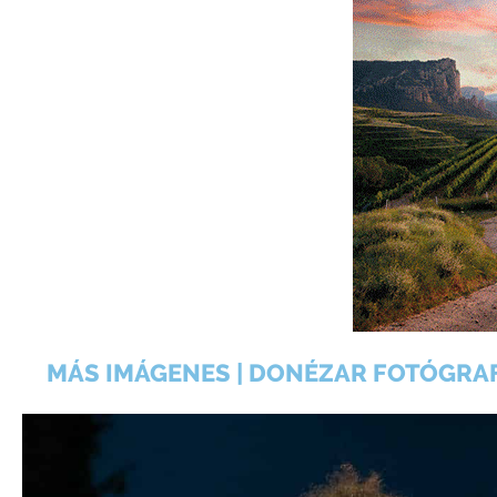
MÁS IMÁGENES | DONÉZAR FOTÓGRA