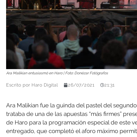
Ara Malikian entusiasmó en Haro | Foto: Donézar Fotógrafos
Escrito por
Haro Digital
26/07/2021
21:31
Ara Malikian fue la guinda del pastel del segundo 
trataba de una de las apuestas “más firmes” pres
de Haro para la programación especial de este ver
entregado, que completó el aforo máximo permitid