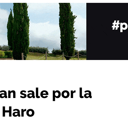
 puerta grande en Haro
an sale por la
 Haro