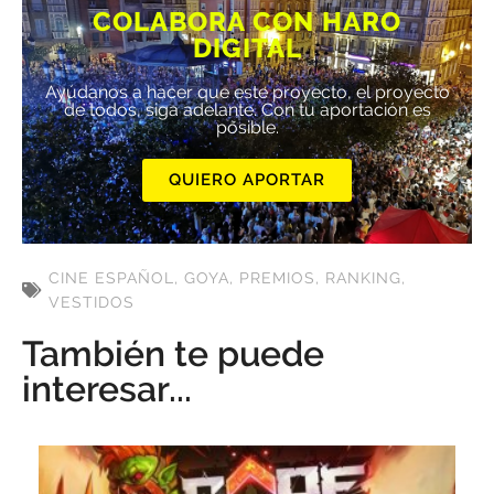
COLABORA CON HARO
DIGITAL
Ayúdanos a hacer que este proyecto, el proyecto
de todos, siga adelante. Con tu aportación es
posible.
QUIERO APORTAR
CINE ESPAÑOL
,
GOYA
,
PREMIOS
,
RANKING
,
VESTIDOS
También te puede
interesar...