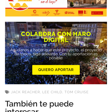
COLABORA CON HARO
DIGITAL
Ayúdanos a hacer que este proyecto, el proyecto
de todos, siga adelante. Con tu aportación es
posible.
QUIERO APORTAR
JACK REACHER
,
LEE CHILD
,
TOM CRUISE
También te puede
interesar...