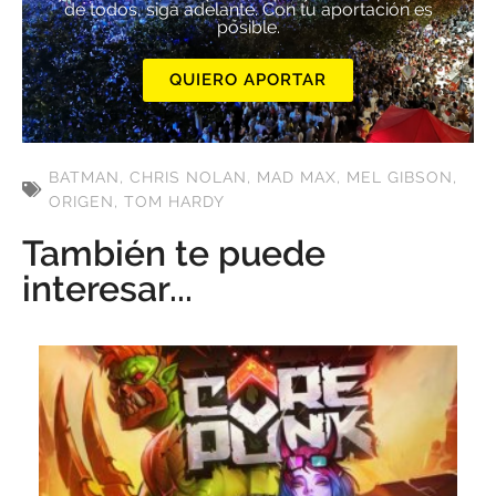
de todos, siga adelante. Con tu aportación es
posible.
QUIERO APORTAR
BATMAN
,
CHRIS NOLAN
,
MAD MAX
,
MEL GIBSON
,
ORIGEN
,
TOM HARDY
También te puede
interesar...