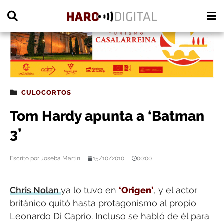
PUBLICIDAD
CULOCORTOS
Tom Hardy apunta a ‘Batman
3’
Escrito por
Joseba Martín
15/10/2010
00:00
Chris Nolan
ya lo tuvo en
‘Origen’
, y el actor
británico quitó hasta protagonismo al propio
Leonardo Di Caprio. Incluso se habló de él para