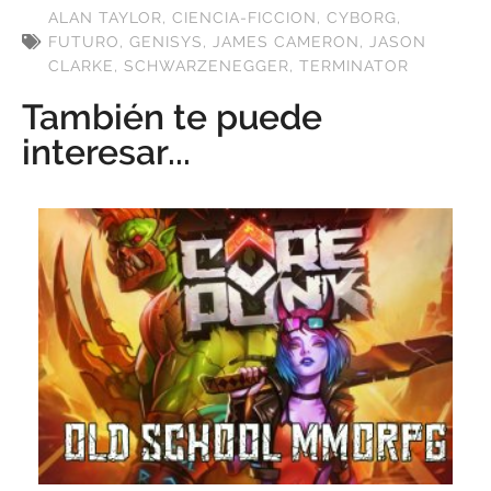
ALAN TAYLOR
,
CIENCIA-FICCION
,
CYBORG
,
FUTURO
,
GENISYS
,
JAMES CAMERON
,
JASON
CLARKE
,
SCHWARZENEGGER
,
TERMINATOR
También te puede
interesar...