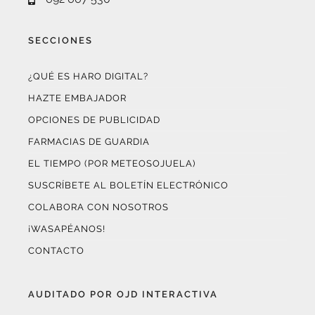
SECCIONES
¿QUÉ ES HARO DIGITAL?
HAZTE EMBAJADOR
OPCIONES DE PUBLICIDAD
FARMACIAS DE GUARDIA
EL TIEMPO (POR METEOSOJUELA)
SUSCRÍBETE AL BOLETÍN ELECTRÓNICO
COLABORA CON NOSOTROS
¡WASAPÉANOS!
CONTACTO
AUDITADO POR OJD INTERACTIVA
Este medio digital
ha certificado sus datos de audiencia
a través de
OJD Interactiva
con el apoyo del
Gobierno