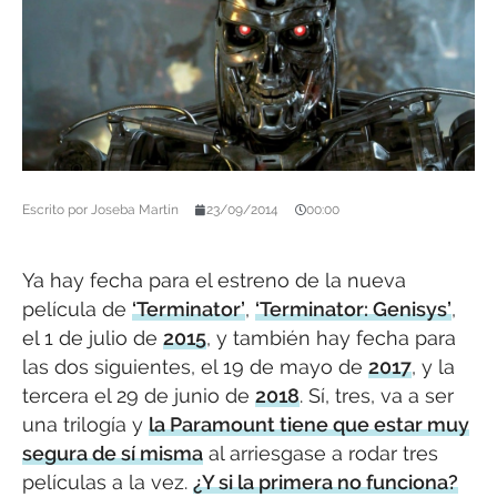
Escrito por
Joseba Martín
23/09/2014
00:00
Ya hay fecha para el estreno de la nueva
película de
‘Terminator’
,
‘Terminator: Genisys’
,
el 1 de julio de
2015
, y también hay fecha para
las dos siguientes, el 19 de mayo de
2017
, y la
tercera el 29 de junio de
2018
. Sí, tres, va a ser
una trilogía y
la Paramount tiene que estar muy
segura de sí misma
al arriesgase a rodar tres
películas a la vez.
¿Y si la primera no funciona?