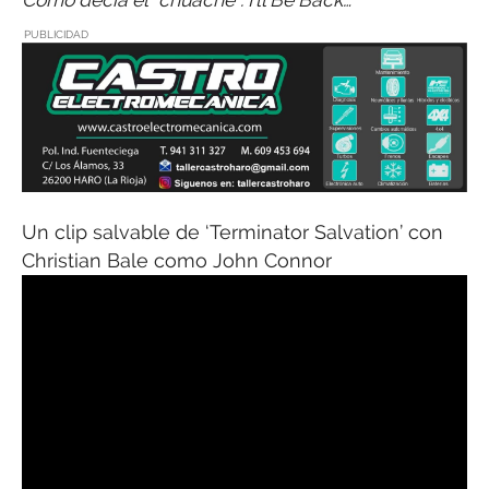
PUBLICIDAD
Un clip salvable de ‘Terminator Salvation’ con
Christian Bale como John Connor