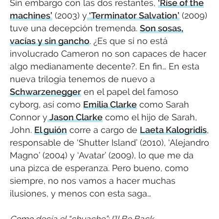
Sin embargo con las dos restantes,
‘Rise of the
machines’
(2003) y
‘Terminator Salvation’
(2009)
tuve una decepción tremenda.
Son sosas,
vacías y sin gancho
. ¿Es que si no está
involucrado Cameron no son capaces de hacer
algo medianamente decente?. En fin… En esta
nueva trilogía tenemos de nuevo a
Schwarzenegger
en el papel del famoso
cyborg, así como
Emilia Clarke
como Sarah
Connor y
Jason Clarke
como el hijo de Sarah,
John.
El guión
corre a cargo de
Laeta Kalogridis
,
responsable de ‘Shutter Island’ (2010), ‘Alejandro
Magno’ (2004) y ‘Avatar’ (2009), lo que me da
una pizca de esperanza. Pero bueno, como
siempre, no nos vamos a hacer muchas
ilusiones, y menos con esta saga…
Como decía el “chuache”: I’ll Be Back…